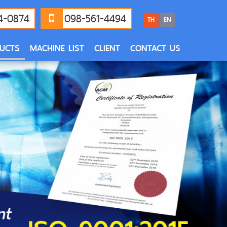
4-0874
098-561-4494
TH
EN
UCTS
MACHINE LIST
CLIENT
CONTACT US